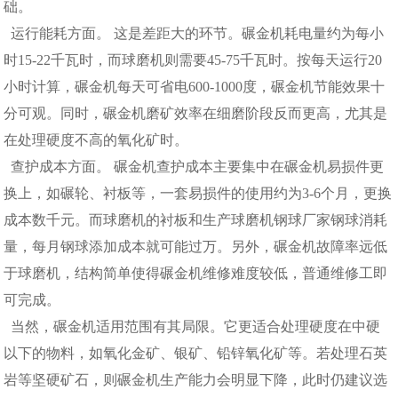
础。
运行能耗方面。 这是差距大的环节。碾金机耗电量约为每小
时15-22千瓦时，而球磨机则需要45-75千瓦时。按每天运行20
小时计算，碾金机每天可省电600-1000度，碾金机节能效果十
分可观。同时，碾金机磨矿效率在细磨阶段反而更高，尤其是
在处理硬度不高的氧化矿时。
查护成本方面。 碾金机查护成本主要集中在碾金机易损件更
换上，如碾轮、衬板等，一套易损件的使用约为3-6个月，更换
成本数千元。而球磨机的衬板和生产球磨机钢球厂家钢球消耗
量，每月钢球添加成本就可能过万。另外，碾金机故障率远低
于球磨机，结构简单使得碾金机维修难度较低，普通维修工即
可完成。
当然，碾金机适用范围有其局限。它更适合处理硬度在中硬
以下的物料，如氧化金矿、银矿、铅锌氧化矿等。若处理石英
岩等坚硬矿石，则碾金机生产能力会明显下降，此时仍建议选