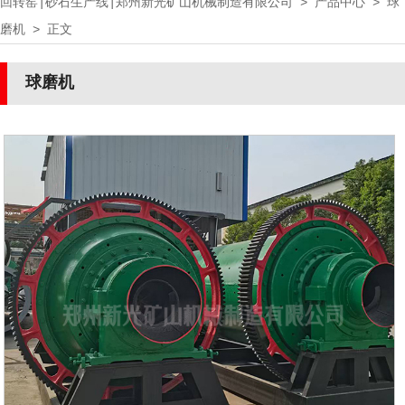
回转窑|砂石生产线|郑州新光矿山机械制造有限公司
>
产品中心
>
球
磨机
> 正文
球磨机